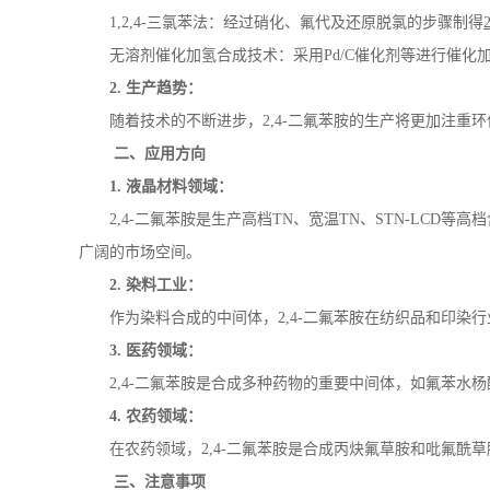
1,2,4-
三氯苯法：经过硝化、氟代及还原脱氯的步骤制得
2
无溶剂催化加氢合成技术：采用
Pd/C
催化剂等进行催化
2.
生产趋势：
随着技术的不断进步，
2,4-
二氟苯胺的生产将更加注重环
二、应用方向
1.
液晶材料领域：
2,4-
二氟苯胺是生产高档
TN
、宽温
TN
、
STN-LCD
等高档
广阔的市场空间。
2.
染料工业：
作为染料合成的中间体，
2,4-
二氟苯胺在纺织品和印染行
3.
医药领域：
2,4-
二氟苯胺是合成多种药物的重要中间体，如氟苯水杨
4.
农药领域：
在农药领域，
2,4-
二氟苯胺是合成丙炔氟草胺和吡氟酰草
三、注意事项