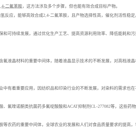
,4-
二氟苯胺
，这方法涉及多个步骤，但也能有效合成目标产物。
加氢反应，能够高效合成
2,4-
二氟苯胺，且产物选择性高，催化剂活性稳定
保和可持续发展，通过优化生产工艺、提高资源利用效率、降低能耗和污
含氟液晶材料的重要中间体，随着液晶显示技术的不断发展，对高档液晶
业中有着重要应用，因纺织品和印染行业的不断发展，对染料的需求也在
酸、氟喹诺酮类抗菌药多氟啶酸酸和
ACAT
抑制剂
CL-277082
等，这些药物
胺等农药的重要中间体，全球农业的发展和人们对食品质量要求的提高，