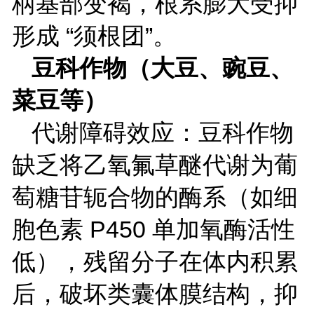
柄基部变褐，根系膨大受抑
形成 “须根团”。
豆科作物（大豆、豌豆、
菜豆等）
代谢障碍效应：豆科作物
缺乏将乙氧氟草醚代谢为葡
萄糖苷轭合物的酶系（如细
胞色素
P450
单加氧酶活性
低），残留分子在体内积累
后，破坏类囊体膜结构，抑