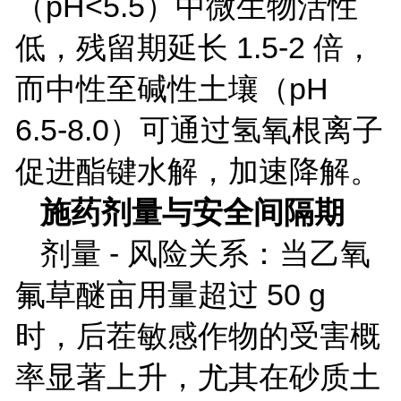
（
pH<5.5
）中微生物活性
低，残留期延长
1.5-2
倍，
而中性至碱性土壤（
pH
6.5-8.0
）可通过氢氧根离子
促进酯键水解，加速降解。
施药剂量与安全间隔期
剂量
-
风险关系：当乙氧
氟草醚亩用量超过
50 g
时，后茬敏感作物的受害概
率显著上升，尤其在砂质土