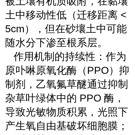
被土壤有机质吸附，在黏壤
土中移动性低（迁移距离
<
5cm
），但在砂壤土中可能
随水分下渗至根系层。
作用机制的持续性：作为
原卟啉原氧化酶（
PPO
）抑
制剂，乙氧氟草醚通过抑制
杂草叶绿体中的
PPO
酶，
导致光敏物质积累，光照下
产生氧自由基破坏细胞膜；