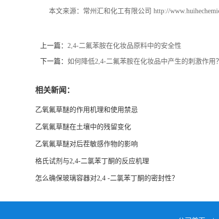
本文来源：常州汇和化工有限公司
http://www.huihechemi
上一篇：
2,4-二氟苯胺在化妆品原料中的安全性
下一篇：
如何降低2,4-二氟苯胺在化妆品中产生的刺激作用
相关新闻：
乙氧氟草醚的作用机理和使用禁忌
乙氧氟草醚在土壤中的残留变化
乙氧氟草醚对后茬敏感作物的影响
格氏试剂与2,4-二氯苯丁酮的反应机理
怎么确保玻璃容器对2,4 -二氯苯丁酮的密封性？