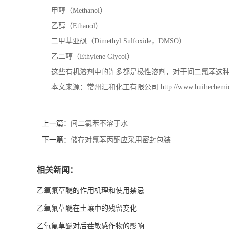
甲醇（
Methanol
）
乙醇（
Ethanol
）
二甲基亚砜（
Dimethyl Sulfoxide
，
DMSO
）
乙二醇（
Ethylene Glycol
）
这些有机溶剂中的许多都是极性溶剂，对于间二氯苯这
本文来源：常州汇和化工有限公司
http://www.huihechemi
上一篇：
间二氯苯不溶于水
下一篇：
储存对氯苯丙酮应采用密封包装
相关新闻：
乙氧氟草醚的作用机理和使用禁忌
乙氧氟草醚在土壤中的残留变化
乙氧氟草醚对后茬敏感作物的影响