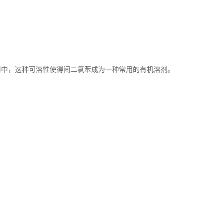
用中，这种可溶性使得间二氯苯成为一种常用的有机溶剂。