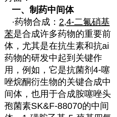
一、制药中间体
·药物合成：
2,4-
二氟硝基
苯
是合成许多药物的重要前
体，尤其是在抗生素和抗
ai
药物的研发中起到关键作
用，例如，它是抗菌剂
4-
噻
唑烷酮衍生物的关键合成中
间体，也用于合成胺噻唑头
孢菌素
SK&F-88070
的中间