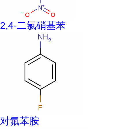
2,4-二氯硝基苯
对氟苯胺